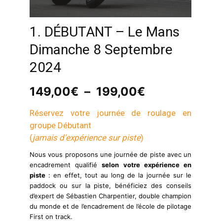
1. DÉBUTANT – Le Mans
Dimanche 8 Septembre
2024
Plage
149,00
€
–
199,00
€
de
prix :
Réservez votre journée de roulage en
149,00€
groupe Débutant
à
(
jamais d’expérience sur piste
)
199,00€
Nous vous proposons une journée de piste avec un
encadrement qualifié
selon votre expérience en
piste
: en effet, tout au long de la journée sur le
paddock ou sur la piste, bénéficiez des conseils
d’expert de Sébastien Charpentier, double champion
du monde et de l’encadrement de l’école de pilotage
First on track.